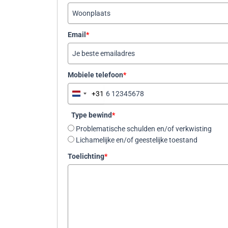
Email
*
Mobiele telefoon
*
+31
N
e
Type bewind
*
t
Problematische schulden en/of verkwisting
h
Lichamelijke en/of geestelijke toestand
e
r
Toelichting
*
l
a
n
d
s
+