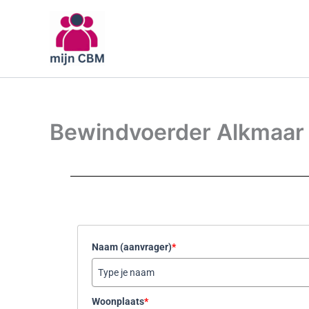
Ga
naar
de
inhoud
Bewindvoerder Alkmaar
Naam (aanvrager)
*
Woonplaats
*