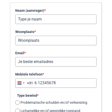
Naam (aanvrager)
*
Woonplaats
*
Email
*
Mobiele telefoon
*
+31
N
e
t
Type bewind
*
h
Problematische schulden en/of verkwisting
e
Lichamelijke en/of geestelijke toestand
r