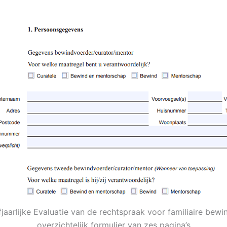
fjaarlijke Evaluatie van de rechtspraak voor familiaire bew
overzichtelijk formulier van zes pagina’s